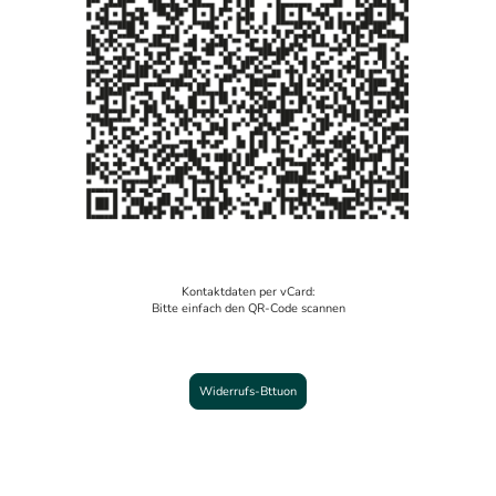
Kontaktdaten per vCard:
Bitte einfach den QR-Code scannen
Widerrufs-Bttuon