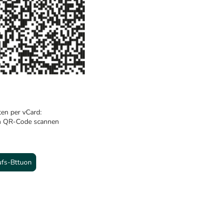
en per vCard:
en QR-Code scannen
ufs-Bttuon