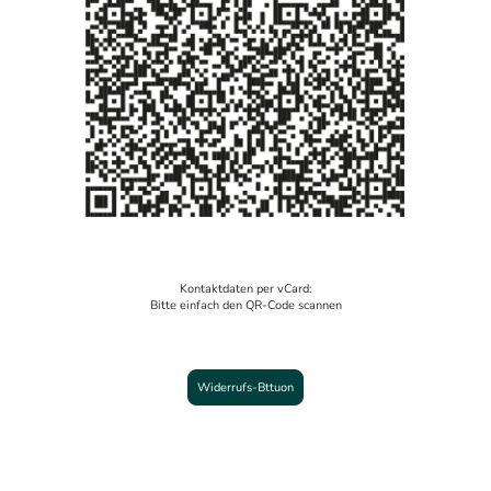
Kontaktdaten per vCard:
Bitte einfach den QR-Code scannen
Widerrufs-Bttuon